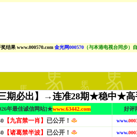
结果 www.000570.com
金光网000570
（与本港电视台同步）
【三期必出】→连准28期★稳中★
026年最佳诚信网站]★
www.63442.com
好评
0
【九宫禁一肖】
已公开！
www.
000
0
【诸葛禁半波】
已公开！
www.
000