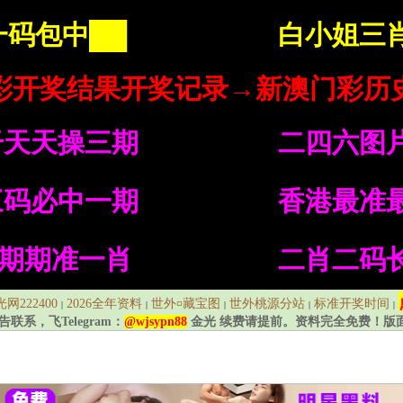
一码包中██
白小姐三
彩开奖结果开奖记录→新澳门彩历
干天天操三期
二四六图
三码必中一期
香港最准
%期期准一肖
二肖二码
网222400
2026全年资料
世外¤藏宝图
世外桃源分站
标准开奖时间
|
|
|
|
|
告联系
，飞Telegram：
@wjsypn88
金光 续费请提前。资料完全免费！版