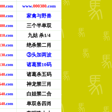
www.
000380
.com
380
.com
家禽与野兽
380
.com
三个半单双
380
.com
九姑 杀1/4
410
.com
绝杀禁二肖
130
.com
③头加两波
130
.com
诸葛禁10码
130
.com
诸葛杀五码
540
.com
神龙禁三肖
540
.com
白姐禁二合
540
.com
单双各四肖
540
.com