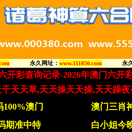
.com
永久网址：
www.111850.com
永
门六开彩查询记录-2026年澳门六
干天天草,天天操天天操,天天躁
100%澳门
澳门三肖
码期准中特
白小姐今