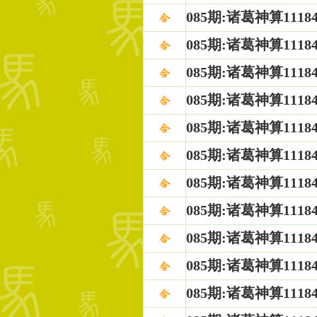
085期:诸葛神算11184
085期:诸葛神算11184
085期:诸葛神算11184
085期:诸葛神算11184
085期:诸葛神算11184
085期:诸葛神算11184
085期:诸葛神算11184
085期:诸葛神算11184
085期:诸葛神算11184
085期:诸葛神算11184
085期:诸葛神算11184