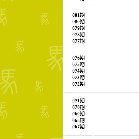
081期
080期
079期
078期
077期
076期
075期
074期
073期
072期
071期
070期
069期
068期
067期