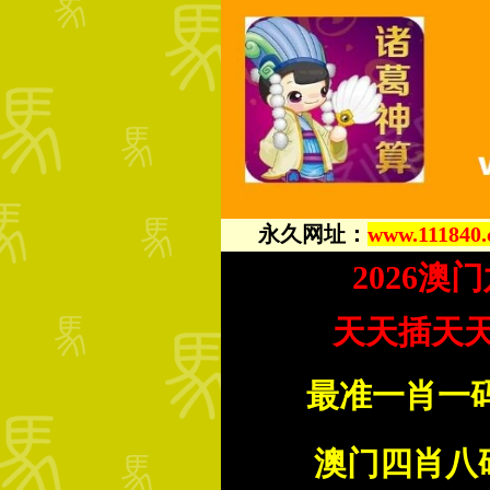
永久网址：
www.111840
2026澳
天天插天天
最准一肖一码
澳门四肖八