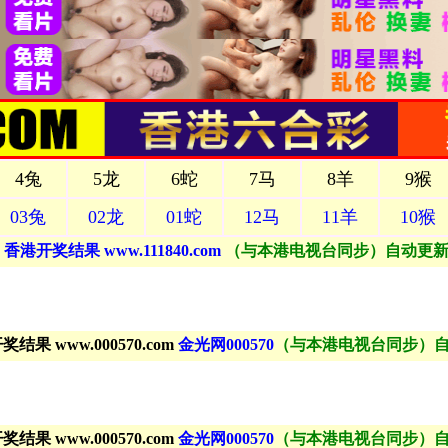
4兔
5龙
6蛇
7马
8羊
9猴
03兔
02龙
01蛇
12马
11羊
10猴
香港开奖结果 www.111840.com
（与本港电视台同步）自动更
结果 www.000570.com
金光网000570
（与本港电视台同步）
结果 www.000570.com
金光网000570
（与本港电视台同步）