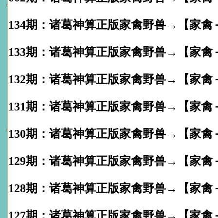
134期：诸葛神算正版家禽野兽→【家禽＋
133期：诸葛神算正版家禽野兽→【家禽＋
132期：诸葛神算正版家禽野兽→【家禽＋
131期：诸葛神算正版家禽野兽→【家禽＋
130期：诸葛神算正版家禽野兽→【家禽＋
129期：诸葛神算正版家禽野兽→【家禽＋
128期：诸葛神算正版家禽野兽→【家禽＋
127期：诸葛神算正版家禽野兽→【家禽＋