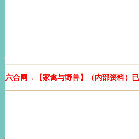
六合网→【
家禽与野兽
】（内部资料）已公开 