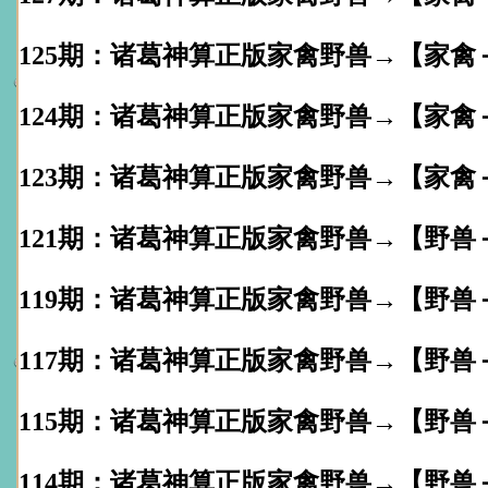
125期：诸葛神算正版家禽野兽→【家禽＋
124期：诸葛神算正版家禽野兽→【家禽＋
123期：诸葛神算正版家禽野兽→【家禽＋
121期：诸葛神算正版家禽野兽→【野兽＋
119期：诸葛神算正版家禽野兽→【野兽＋
117期：诸葛神算正版家禽野兽→【野兽＋
115期：诸葛神算正版家禽野兽→【野兽＋
114期：诸葛神算正版家禽野兽→【野兽＋