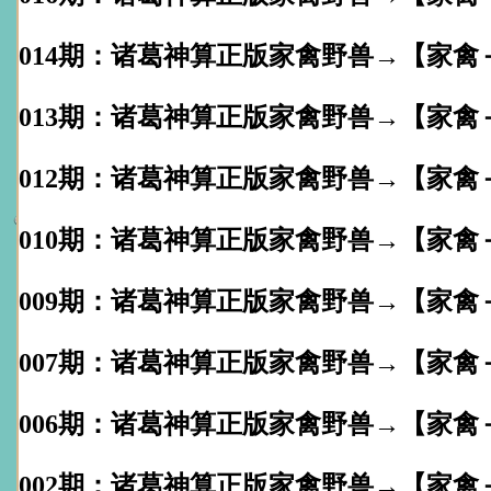
014期：诸葛神算正版家禽野兽→【家禽＋
013期：诸葛神算正版家禽野兽→【家禽＋
012期：诸葛神算正版家禽野兽→【家禽＋
010期：诸葛神算正版家禽野兽→【家禽＋
009期：诸葛神算正版家禽野兽→【家禽＋
007期：诸葛神算正版家禽野兽→【家禽＋
006期：诸葛神算正版家禽野兽→【家禽＋
002期：诸葛神算正版家禽野兽→【家禽＋