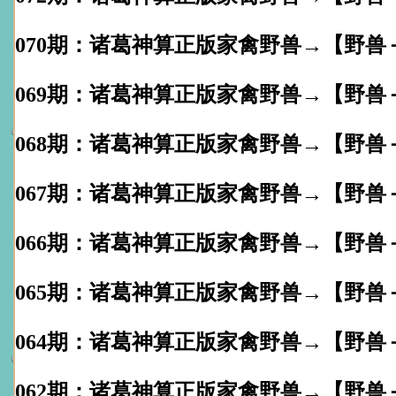
070期：诸葛神算正版家禽野兽→【野兽＋
069期：诸葛神算正版家禽野兽→【野兽＋
068期：诸葛神算正版家禽野兽→【野兽＋
067期：诸葛神算正版家禽野兽→【野兽＋
066期：诸葛神算正版家禽野兽→【野兽＋
065期：诸葛神算正版家禽野兽→【野兽＋
064期：诸葛神算正版家禽野兽→【野兽＋
062期：诸葛神算正版家禽野兽→【野兽＋