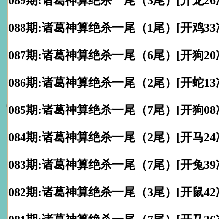
089期:诸葛神算绝杀一尾（3尾）[开龙26
088期:诸葛神算绝杀一尾（1尾）[开鸡33
087期:诸葛神算绝杀一尾（6尾）[开狗20
086期:诸葛神算绝杀一尾（2尾）[开蛇13
085期:诸葛神算绝杀一尾（7尾）[开狗08
084期:诸葛神算绝杀一尾（2尾）[开马24
083期:诸葛神算绝杀一尾（7尾）[开兔39
082期:诸葛神算绝杀一尾（3尾）[开鼠42