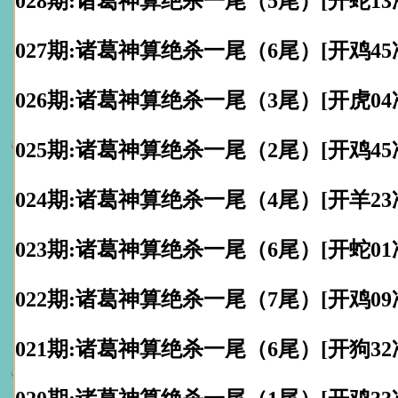
028期:诸葛神算绝杀一尾（5尾）[开蛇13
027期:诸葛神算绝杀一尾（6尾）[开鸡45
026期:诸葛神算绝杀一尾（3尾）[开虎04
025期:诸葛神算绝杀一尾（2尾）[开鸡45
024期:诸葛神算绝杀一尾（4尾）[开羊23
023期:诸葛神算绝杀一尾（6尾）[开蛇01
022期:诸葛神算绝杀一尾（7尾）[开鸡09
021期:诸葛神算绝杀一尾（6尾）[开狗32