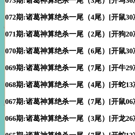
073期:诸葛神算绝杀一尾（3尾）[开马36
072期:诸葛神算绝杀一尾（4尾）[开鼠30
071期:诸葛神算绝杀一尾（2尾）[开狗20
070期:诸葛神算绝杀一尾（6尾）[开鼠30
069期:诸葛神算绝杀一尾（7尾）[开牛29
068期:诸葛神算绝杀一尾（4尾）[开蛇13
067期:诸葛神算绝杀一尾（7尾）[开鼠06
066期:诸葛神算绝杀一尾（3尾）[开龙26