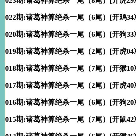
023期:诸葛神算绝杀一尾（8尾）[开虎29
022期:诸葛神算绝杀一尾（6尾）[开鸡34
020期:诸葛神算绝杀一尾（6尾）[开狗33
019期:诸葛神算绝杀一尾（2尾）[开虎04
018期:诸葛神算绝杀一尾（7尾）[开猴10
017期:诸葛神算绝杀一尾（2尾）[开虎40
016期:诸葛神算绝杀一尾（6尾）[开狗20
015期:诸葛神算绝杀一尾（7尾）[开鼠42