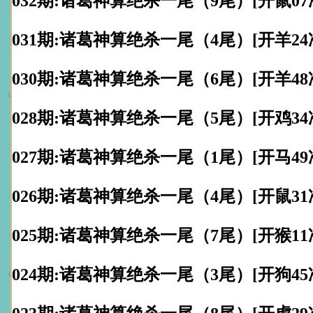
032期:诸葛神算绝杀一尾（9尾）[开鼠07
031期:诸葛神算绝杀一尾（4尾）[开羊24
030期:诸葛神算绝杀一尾（6尾）[开羊48
028期:诸葛神算绝杀一尾（5尾）[开鸡34
027期:诸葛神算绝杀一尾（1尾）[开马49
026期:诸葛神算绝杀一尾（4尾）[开鼠31
025期:诸葛神算绝杀一尾（7尾）[开猴11
024期:诸葛神算绝杀一尾（3尾）[开狗45