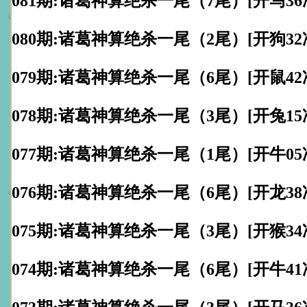
081期:诸葛神算绝杀一尾（7尾）[开马36
080期:诸葛神算绝杀一尾（2尾）[开狗32
079期:诸葛神算绝杀一尾（6尾）[开鼠42
078期:诸葛神算绝杀一尾（3尾）[开兔15
077期:诸葛神算绝杀一尾（1尾）[开牛05
076期:诸葛神算绝杀一尾（6尾）[开龙38
075期:诸葛神算绝杀一尾（3尾）[开猴34
074期:诸葛神算绝杀一尾（6尾）[开牛41