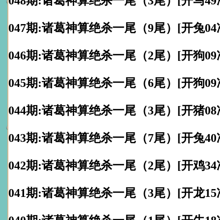
048期:诸葛神算绝杀一尾（3尾）[开马49
047期:诸葛神算绝杀一尾（9尾）[开兔04
046期:诸葛神算绝杀一尾（2尾）[开狗09
045期:诸葛神算绝杀一尾（6尾）[开狗09
044期:诸葛神算绝杀一尾（3尾）[开猪08
043期:诸葛神算绝杀一尾（7尾）[开兔40
042期:诸葛神算绝杀一尾（2尾）[开鸡34
041期:诸葛神算绝杀一尾（3尾）[开龙15