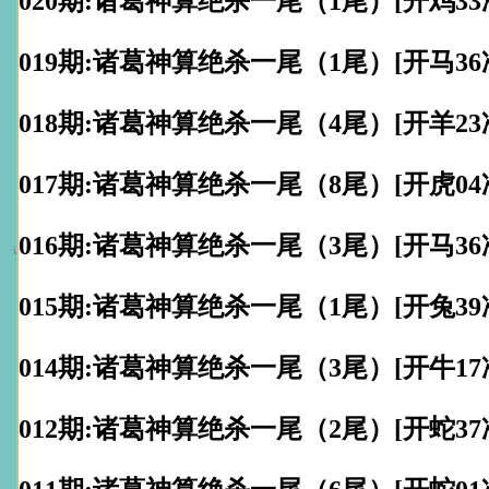
020期:诸葛神算绝杀一尾（1尾）[开鸡33
019期:诸葛神算绝杀一尾（1尾）[开马36
018期:诸葛神算绝杀一尾（4尾）[开羊23
017期:诸葛神算绝杀一尾（8尾）[开虎04
016期:诸葛神算绝杀一尾（3尾）[开马36
015期:诸葛神算绝杀一尾（1尾）[开兔39
014期:诸葛神算绝杀一尾（3尾）[开牛17
012期:诸葛神算绝杀一尾（2尾）[开蛇37