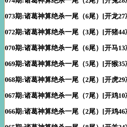
074期:诸葛神算绝杀一尾（2尾）[开兔28
073期:诸葛神算绝杀一尾（6尾）[开龙27
072期:诸葛神算绝杀一尾（3尾）[开猪44
070期:诸葛神算绝杀一尾（6尾）[开马13
069期:诸葛神算绝杀一尾（5尾）[开猴35
068期:诸葛神算绝杀一尾（2尾）[开虎29
067期:诸葛神算绝杀一尾（7尾）[开鸡10
066期:诸葛神算绝杀一尾（2尾）[开鸡46