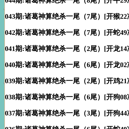
044期:诸葛神算绝杀一尾（8尾）[开牛29
043期:诸葛神算绝杀一尾（7尾）[开猴22
042期:诸葛神算绝杀一尾（7尾）[开蛇49
041期:诸葛神算绝杀一尾（2尾）[开龙14
040期:诸葛神算绝杀一尾（6尾）[开龙02
039期:诸葛神算绝杀一尾（2尾）[开鸡21
038期:诸葛神算绝杀一尾（6尾）[开狗08
037期:诸葛神算绝杀一尾（3尾）[开狗44