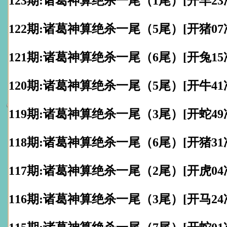
123期:诸葛神算绝杀一尾（1尾）[开羊23
122期:诸葛神算绝杀一尾（5尾）[开猪07
121期:诸葛神算绝杀一尾（6尾）[开兔15
120期:诸葛神算绝杀一尾（5尾）[开牛41
119期:诸葛神算绝杀一尾（3尾）[开蛇49
118期:诸葛神算绝杀一尾（6尾）[开猪31
117期:诸葛神算绝杀一尾（2尾）[开虎04
116期:诸葛神算绝杀一尾（3尾）[开马24