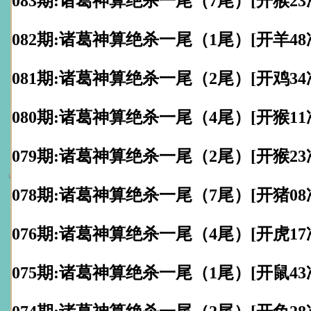
083期:诸葛神算绝杀一尾（7尾）[开猴23
082期:诸葛神算绝杀一尾（1尾）[开羊48
081期:诸葛神算绝杀一尾（2尾）[开鸡34
080期:诸葛神算绝杀一尾（4尾）[开猴11
079期:诸葛神算绝杀一尾（2尾）[开猴23
078期:诸葛神算绝杀一尾（7尾）[开猪08
076期:诸葛神算绝杀一尾（4尾）[开虎17
075期:诸葛神算绝杀一尾（1尾）[开鼠43