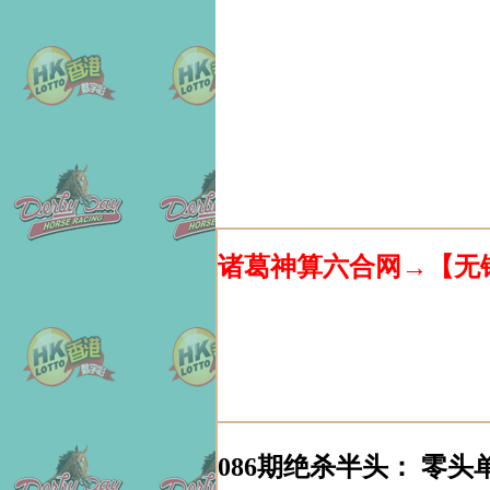
诸葛神算六合网→【无
086期绝杀半头： 零头