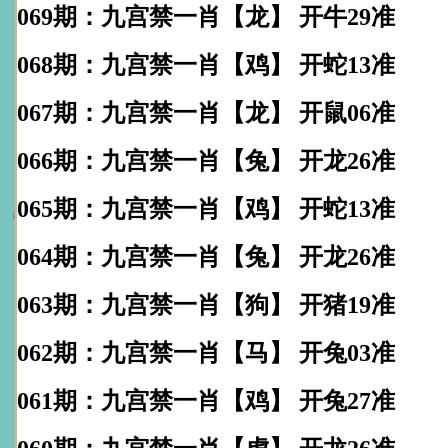
069期：九宫禁一肖【龙】 开牛29准
068期：九宫禁一肖【鸡】 开蛇13准
067期：九宫禁一肖【龙】 开鼠06准
066期：九宫禁一肖【兔】 开龙26准
065期：九宫禁一肖【鸡】 开蛇13准
064期：九宫禁一肖【兔】 开龙26准
063期：九宫禁一肖【狗】 开猪19准
062期：九宫禁一肖【马】 开兔03准
061期：九宫禁一肖【鸡】 开兔27准