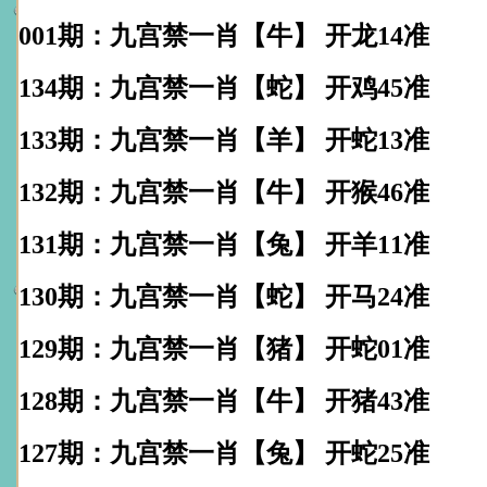
001期：九宫禁一肖【牛】 开龙14准
134期：九宫禁一肖【蛇】 开鸡45准
133期：九宫禁一肖【羊】 开蛇13准
132期：九宫禁一肖【牛】 开猴46准
131期：九宫禁一肖【兔】 开羊11准
130期：九宫禁一肖【蛇】 开马24准
129期：九宫禁一肖【猪】 开蛇01准
128期：九宫禁一肖【牛】 开猪43准
127期：九宫禁一肖【兔】 开蛇25准