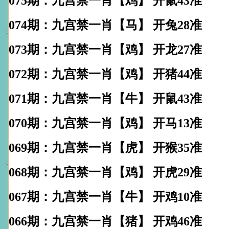
075期：九宫禁一肖【鸡】 开鼠43准
074期：九宫禁一肖【马】 开兔28准
073期：九宫禁一肖【鸡】 开龙27准
072期：九宫禁一肖【鸡】 开猪44准
071期：九宫禁一肖【牛】 开鼠43准
070期：九宫禁一肖【鸡】 开马13准
069期：九宫禁一肖【虎】 开猴35准
068期：九宫禁一肖【鸡】 开虎29准
067期：九宫禁一肖【牛】 开鸡10准
066期：九宫禁一肖【猪】 开鸡46准