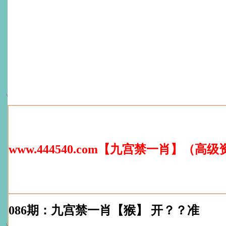
www.444540.com【九宫禁一肖】（高
086期：九宫禁一肖【猴】 开？？准