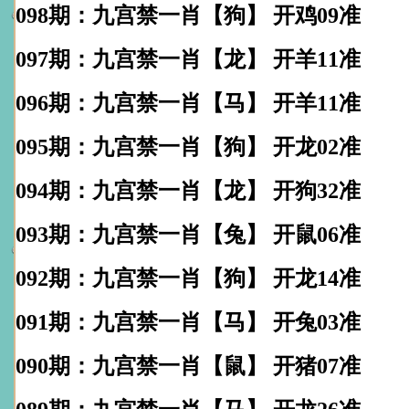
098期：九宫禁一肖【狗】 开鸡09准
097期：九宫禁一肖【龙】 开羊11准
096期：九宫禁一肖【马】 开羊11准
095期：九宫禁一肖【狗】 开龙02准
094期：九宫禁一肖【龙】 开狗32准
093期：九宫禁一肖【兔】 开鼠06准
092期：九宫禁一肖【狗】 开龙14准
091期：九宫禁一肖【马】 开兔03准
090期：九宫禁一肖【鼠】 开猪07准