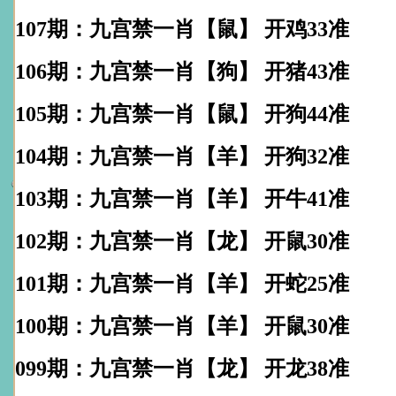
107期：九宫禁一肖【鼠】 开鸡33准
106期：九宫禁一肖【狗】 开猪43准
105期：九宫禁一肖【鼠】 开狗44准
104期：九宫禁一肖【羊】 开狗32准
103期：九宫禁一肖【羊】 开牛41准
102期：九宫禁一肖【龙】 开鼠30准
101期：九宫禁一肖【羊】 开蛇25准
100期：九宫禁一肖【羊】 开鼠30准
099期：九宫禁一肖【龙】 开龙38准