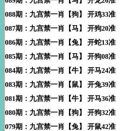
089期：九宫禁一肖【马】 开龙26准
088期：九宫禁一肖【狗】 开鸡33准
087期：九宫禁一肖【马】 开狗20准
086期：九宫禁一肖【兔】 开蛇13准
085期：九宫禁一肖【马】 开狗08准
084期：九宫禁一肖【牛】 开马24准
083期：九宫禁一肖【鼠】 开兔39准
081期：九宫禁一肖【牛】 开马36准
080期：九宫禁一肖【狗】 开狗32准
079期：九宫禁一肖【兔】 开鼠42准